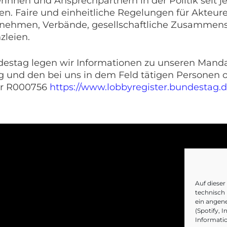
nnen und Ansprechpartnern in der Politik seit je
n. Faire und einheitliche Regelungen für Akteure,
ternehmen, Verbände, gesellschaftliche Zusamme
zleien.
stag legen wir Informationen zu unseren Mandat
und den bei uns in dem Feld tätigen Personen of
er R000756
https://www.lobbyregister.bundestag
Auf diese
technisch
ein angene
(Spotify, 
Informatio