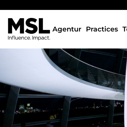
Skip
to
main
content
Agentur
Practices