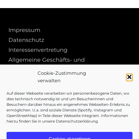
Impressum
Datenschutz
Interessenvertretung
Allgemeine Geschäfts- und
Einkaufsbedingungen
Cookie-Zustimmung
verwalten
Auf dieser Webseite verarbeiten wir personenbezogene Daten, wo
dies technisch notwendig ist und um Besucherinnen und
Besuchern darüber hinaus ein angenehmes Webseiten-Erlebnis zu
ermöglichen. U.a. sind soziale Dienste (Spotify, Instagram und
OpenStreetMap) in Teile dieser Webseite integriert. Informationen
hierzu finden Sie in unsere Datenschutzerklärung.
Cookies akzeptieren