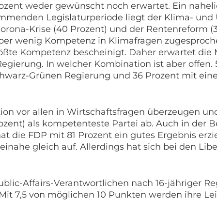
rozent weder gewünscht noch erwartet. Ein nahel
mmenden Legislaturperiode liegt der Klima- und
Corona-Krise (40 Prozent) und der Rentenreform (3
ber wenig Kompetenz in Klimafragen zugesproche
ößte Kompetenz bescheinigt. Daher erwartet die 
gierung. In welcher Kombination ist aber offen. 5
chwarz-Grünen Regierung und 36 Prozent mit ei
ion vor allen in Wirtschaftsfragen überzeugen u
ozent) als kompetenteste Partei ab. Auch in der 
t die FDP mit 81 Prozent ein gutes Ergebnis erzie
inahe gleich auf. Allerdings hat sich bei den Lib
blic-Affairs-Verantwortlichen nach 16-jähriger R
 Mit 7,5 von möglichen 10 Punkten werden ihre L